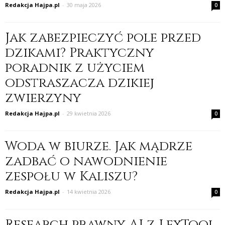
Redakcja Hajpa.pl
-
30 maja 2026
0
Jak zabezpieczyć pole przed
dzikami? Praktyczny
poradnik z użyciem
odstraszacza dzikiej
zwierzyny
Redakcja Hajpa.pl
-
29 kwietnia 2026
0
Woda w biurze. Jak mądrze
zadbać o nawodnienie
zespołu w Kaliszu?
Redakcja Hajpa.pl
-
14 kwietnia 2026
0
Research prawny AI z LexTool