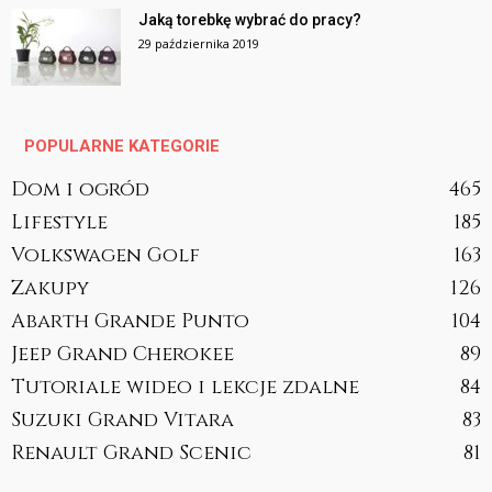
Jaką torebkę wybrać do pracy?
29 października 2019
POPULARNE KATEGORIE
Dom i ogród
465
Lifestyle
185
Volkswagen Golf
163
Zakupy
126
Abarth Grande Punto
104
Jeep Grand Cherokee
89
Tutoriale wideo i lekcje zdalne
84
Suzuki Grand Vitara
83
Renault Grand Scenic
81