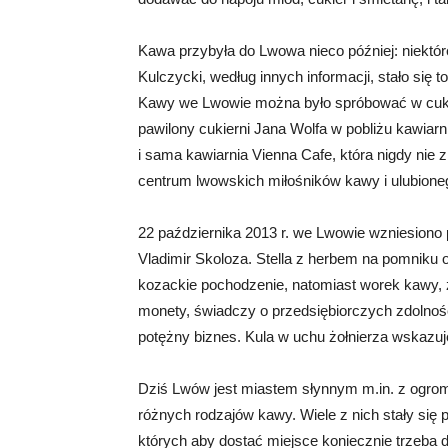
Kawa przybyła do Lwowa nieco później: niektóre
Kulczycki, według innych informacji, stało się t
Kawy we Lwowie można było spróbować w cukiern
pawilony cukierni Jana Wolfa w pobliżu kawiarn
i sama kawiarnia Vienna Cafe, która nigdy nie 
centrum lwowskich miłośników kawy i ulubioneg
22 października 2013 r. we Lwowie wzniesiono 
Vladimir Skoloza. Stella z herbem na pomniku 
kozackie pochodzenie, natomiast worek kawy, 
monety, świadczy o przedsiębiorczych zdolnośc
potężny biznes. Kula w uchu żołnierza wskazuj
Dziś Lwów jest miastem słynnym m.in. z ogromnej
różnych rodzajów kawy. Wiele z nich stały się 
których aby dostać miejsce koniecznie trzeba d