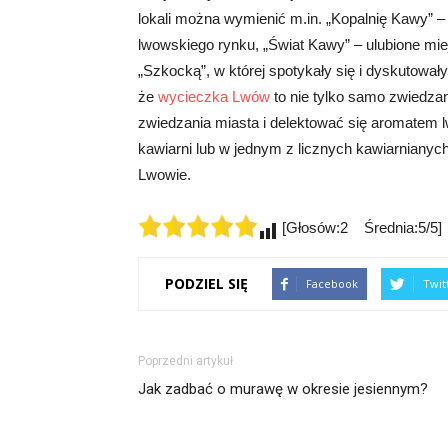
lokali można wymienić m.in. „Kopalnię Kawy” 
lwowskiego rynku, „Świat Kawy” – ulubione mi
„Szkocką”, w której spotykały się i dyskutowały
że
wycieczka Lwów
to nie tylko samo zwiedza
zwiedzania miasta i delektować się aromatem 
kawiarni lub w jednym z licznych kawiarniany
Lwowie.
[Głosów:2 Średnia:5/5]
PODZIEL SIĘ
Facebook
Twit
Poprzedni artykuł
Jak zadbać o murawę w okresie jesiennym?