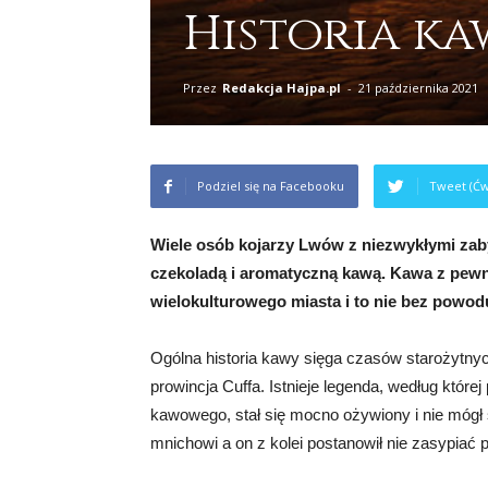
Historia k
Przez
Redakcja Hajpa.pl
-
21 października 2021
Podziel się na Facebooku
Tweet (Ćw
Wiele osób kojarzy Lwów z niezwykłymi zaby
czekoladą i aromatyczną kawą. Kawa z pewno
wielokulturowego miasta i to nie bez powod
Ogólna historia kawy sięga czasów starożytny
prowincja Cuffa. Istnieje legenda, według której
kawowego, stał się mocno ożywiony i nie mógł
mnichowi a on z kolei postanowił nie zasypiać 