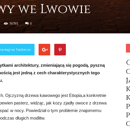
awy we Lwowie
19795
0
ierkaj) na Twitterze
tkami architektury, zmieniającą się pogodą, pyszną
ścią jest jedną z cech charakterystycznych tego
u.
ch. Ojczyzną drzewa kawowego jest Etiopia,a konkretnie
 pewien ​​pasterz, widząc, jak kozy zjadły owoce z drzewa
 spać w nocy. Powiedział o tym problemie znajomemu
podczas długich modlitw.