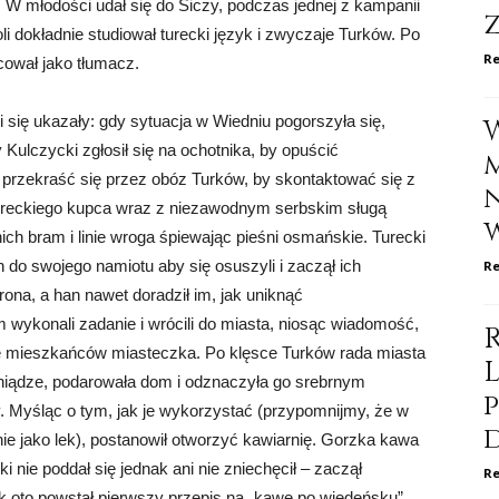
 W młodości udał się do Siczy, podczas jednej z kampanii
 dokładnie studiował turecki język i zwyczaje Turków. Po
Re
cował jako tłumacz.
i się ukazały: gdy sytuacja w Wiedniu pogorszyła się,
 Kulczycki zgłosił się na ochotnika, by opuścić
ł przekraść się przez obóz Turków, by skontaktować się z
tureckiego kupca wraz z niezawodnym serbskim sługą
ch bram i linie wroga śpiewając pieśni osmańskie. Turecki
h do swojego namiotu aby się osuszyli i zaczął ich
Re
rona, a han nawet doradził im, jak uniknąć
wykonali zadanie i wrócili do miasta, niosąc wiadomość,
le mieszkańców miasteczka. Po klęsce Turków rada miasta
iądze, podarowała dom i odznaczyła go srebrnym
. Myśląc o tym, jak je wykorzystać (przypomnijmy, że w
e jako lek), postanowił otworzyć kawiarnię. Gorzka kawa
i nie poddał się jednak ani nie zniechęcił – zaczął
Re
ak oto powstał pierwszy przepis na „kawę po wiedeńsku”.