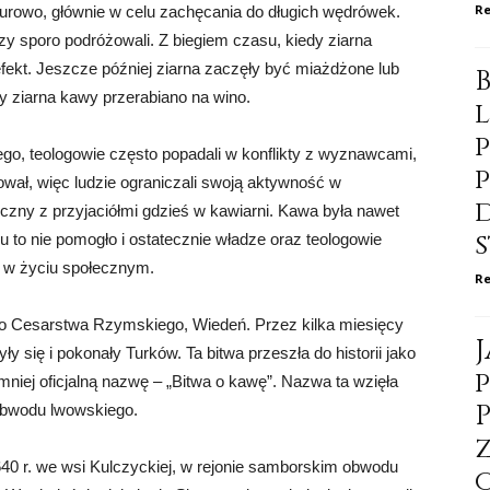
Re
owo, głównie w celu zachęcania do długich wędrówek.
zy sporo podróżowali. Z biegiem czasu, kiedy ziarna
efekt. Jeszcze później ziarna zaczęły być miażdżone lub
dy ziarna kawy przerabiano na wino.
o, teologowie często popadali w konflikty z wyznawcami,
ał, więc ludzie ograniczali swoją aktywność w
yczny z przyjaciółmi gdzieś w kawiarni. Kawa była nawet
 to nie pomogło i ostatecznie władze oraz teologowie
 i w życiu społecznym.
Re
ego Cesarstwa Rzymskiego, Wiedeń. Przez kilka miesięcy
yły się i pokonały Turków. Ta bitwa przeszła do historii jako
mniej oficjalną nazwę – „Bitwa o kawę”. Nazwa ta wzięła
 obwodu lwowskiego.
1640 r. we wsi Kulczyckiej, w rejonie samborskim obwodu