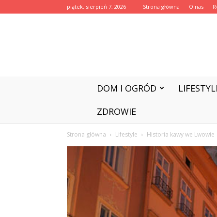
piątek, sierpień 7, 2026
Strona główna
O nas
R
DOM I OGRÓD
LIFESTYL
ZDROWIE
Strona główna
Lifestyle
Historia kawy we Lwowie