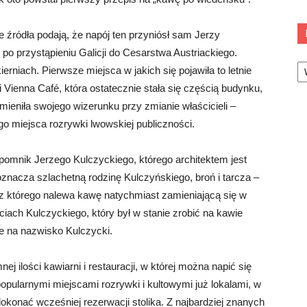
 źródła podają, że napój ten przyniósł sam Jerzy
o po przystąpieniu Galicji do Cesarstwa Austriackiego.
Ka
iach. Pierwsze miejsca w jakich się pojawiła to letnie
i Vienna Café, która ostatecznie stała się częścią budynku,
zmieniła swojego wizerunku przy zmianie właścicieli –
o miejsca rozrywki lwowskiej publiczności.
pomnik Jerzego Kulczyckiego, którego architektem jest
oznacza szlachetną rodzinę Kulczyńskiego, broń i tarcza –
z którego nalewa kawę natychmiast zamieniającą się w
iach Kulczyckiego, który był w stanie zrobić na kawie
e na nazwisko Kulczycki.
 ilości kawiarni i restauracji, w której można napić się
popularnymi miejscami rozrywki i kultowymi już lokalami, w
okonać wcześniej rezerwacji stolika. Z najbardziej znanych