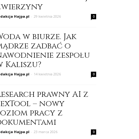
zwierzyny
dakcja Hajpa.pl
-
29 kwietnia 2026
0
Woda w biurze. Jak
mądrze zadbać o
nawodnienie zespołu
w Kaliszu?
dakcja Hajpa.pl
-
14 kwietnia 2026
0
Research prawny AI z
LexTool – nowy
poziom pracy z
dokumentami
dakcja Hajpa.pl
-
23 marca 2026
0