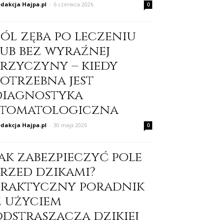
dakcja Hajpa.pl
-
6 czerwca 2026
0
Ból zęba po leczeniu
lub bez wyraźnej
przyczyny – kiedy
potrzebna jest
diagnostyka
stomatologiczna
dakcja Hajpa.pl
-
30 maja 2026
0
Jak zabezpieczyć pole
przed dzikami?
Praktyczny poradnik
z użyciem
odstraszacza dzikiej