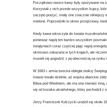
Początkowo owoce kawy były spożywane na sur
Korzystali z nich przede wszystkim kupcy, któr
zaczęto prażyć, miały one znacznie silniejszy 
mielone. Poprzedziło to okres przejściowy, kie
Kiedy kawa wkroczyła do świata muzułmańskieg
ponieważ napój ten bardzo wszystkim posmakow
świątyniach coraz częściej pijąc napój energet
okresowo zakazana w tych krajach, ale niczemu
musieli się pogodzić z jej obecnością na rynku
W 1683 r. armia turecka obległa stolicę Święt
miasto trwało dzielnie, aż wojska alianckie zbliż
Bitwa pod Wiedniem, ale ma ona również inną, 
się od kozaka ukraińskiego, który pochodził z
Jerzy Franciszek Kulczycki urodził się około 