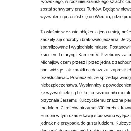
lwowskiego, w rodzinieukraińskiego szlachcica.
został schwytany przez Turków. Będąc w niewoli
wyzwoleniu przeniósł się do Wiednia, gdzie pra
To właśnie w czasie oblężenia jego umiejętnośc
zaczęły się choroby i brakowało jedzenia, Jerzy
sparaliżowane i wygłodniałe miasto. Postanowi
księciem Lotaryngii Karolem V. Przebrany za 
Michajłowiczem przeszli przez jedną z zachodni
han, widząc, jak zmokli na deszczu, zaprosił ic
przesłuchiwać. Powiedzieli, że sprzedają winog
niebezpieczeństwa. Wysłannicy z powodzeniem 
że wyzwoliciele są blisko, co wzmocniło mora
przyznała Jerzemu Kulczyckiemu znaczne pien
medalem. Z trofeów otrzymał 300 torebek kawy
Europie w tym czasie kawę stosowano wyłączni
jednak nie przypadła do gustu ludziom. Kulczyck
dodawać do napoju miód, cukier i śmietanę, i t