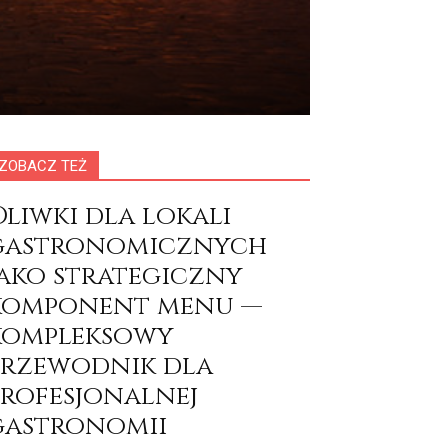
ZOBACZ TEŻ
Oliwki dla lokali
gastronomicznych
jako strategiczny
komponent menu —
kompleksowy
przewodnik dla
profesjonalnej
gastronomii