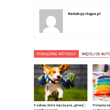
Redakcja Hajpa.pl
POWIĄZANE ARTYKUŁY
WIĘCEJ OD AUT
5 zabaw, które męczą psa „głową”,
Przepisy na