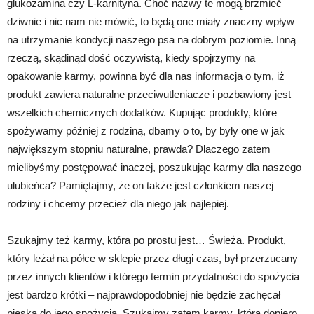
glukozamina czy L-karnityna. Choć nazwy te mogą brzmieć
dziwnie i nic nam nie mówić, to będą one miały znaczny wpływ
na utrzymanie kondycji naszego psa na dobrym poziomie. Inną
rzeczą, skądinąd dość oczywistą, kiedy spojrzymy na
opakowanie karmy, powinna być dla nas informacja o tym, iż
produkt zawiera naturalne przeciwutleniacze i pozbawiony jest
wszelkich chemicznych dodatków. Kupując produkty, które
spożywamy później z rodziną, dbamy o to, by były one w jak
największym stopniu naturalne, prawda? Dlaczego zatem
mielibyśmy postępować inaczej, poszukując karmy dla naszego
ulubieńca? Pamiętajmy, że on także jest członkiem naszej
rodziny i chcemy przecież dla niego jak najlepiej.
Szukajmy też karmy, która po prostu jest… Świeża. Produkt,
który leżał na półce w sklepie przez długi czas, był przerzucany
przez innych klientów i którego termin przydatności do spożycia
jest bardzo krótki – najprawdopodobniej nie będzie zachęcał
pieska do jego spożycia. Szukajmy zatem karmy, która dopiero