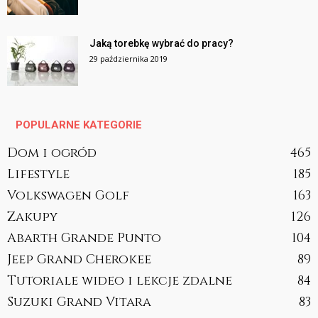
Jaką torebkę wybrać do pracy?
29 października 2019
POPULARNE KATEGORIE
Dom i ogród
465
Lifestyle
185
Volkswagen Golf
163
Zakupy
126
Abarth Grande Punto
104
Jeep Grand Cherokee
89
Tutoriale wideo i lekcje zdalne
84
Suzuki Grand Vitara
83