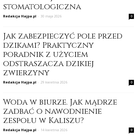
stomatologiczna
Redakcja Hajpa.pl
-
30 maja 2026
0
Jak zabezpieczyć pole przed
dzikami? Praktyczny
poradnik z użyciem
odstraszacza dzikiej
zwierzyny
Redakcja Hajpa.pl
-
29 kwietnia 2026
0
Woda w biurze. Jak mądrze
zadbać o nawodnienie
zespołu w Kaliszu?
Redakcja Hajpa.pl
-
14 kwietnia 2026
0