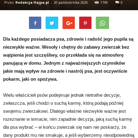
Przez
Redakcja Hajpa.pl
-
20 października 2020
1769
0
Dla każdego posiadacza psa, zdrowie i radość jego pupila są
niezwykle ważne. Wesoły i chętny do zabawy zwierzak bez
wątpienia jest szczęśliwy, co przekłada się na atmosferę
panującą w domu. Jednym z najważniejszych czynników
jakie mają wpływ na zdrowie i nastrój psa, jest oczywiście
pokarm, jaki on spożywa.
Wielu właścicieli psów podejmuje jednak nietrafne decyzje,
zwłaszcza, jeśli chodzi o suchą karmę, którą podają później
swojemu zwierzakowi. Dlatego właśnie niezwykle ważne jest
rozeznanie w temacie, nim zapadnie decyzja, jaką suchą karmę
dla psa wybrać – w końcu zwierzak się nam nie poskarży, że
dany produkt mu nie smakuje, a jeśli wybierzemy nieodpowiednią