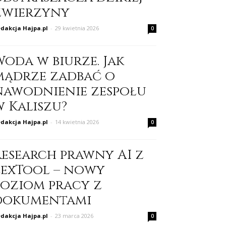
zwierzyny
dakcja Hajpa.pl
-
29 kwietnia 2026
0
Woda w biurze. Jak
mądrze zadbać o
nawodnienie zespołu
w Kaliszu?
dakcja Hajpa.pl
-
14 kwietnia 2026
0
Research prawny AI z
LexTool – nowy
poziom pracy z
dokumentami
dakcja Hajpa.pl
-
23 marca 2026
0