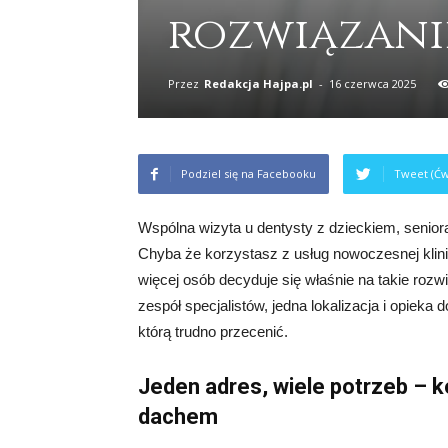
rozwiązani
Przez
Redakcja Hajpa.pl
-
16 czerwca 2025
Podziel się na Facebooku
Tweet (Ćw
Wspólna wizyta u dentysty z dzieckiem, senior
Chyba że korzystasz z usług nowoczesnej kliniki
więcej osób decyduje się właśnie na takie rozw
zespół specjalistów, jedna lokalizacja i opiek
którą trudno przecenić.
Jeden adres, wiele potrzeb –
dachem