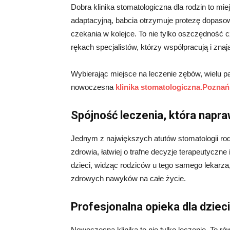
Dobra klinika stomatologiczna dla rodzin to m
adaptacyjną, babcia otrzymuje protezę dopasow
czekania w kolejce. To nie tylko oszczędność c
rękach specjalistów, którzy współpracują i znają 
Wybierając miejsce na leczenie zębów, wielu p
nowoczesna
klinika stomatologiczna.Poznań
Spójność leczenia, która napra
Jednym z największych atutów stomatologii rodz
zdrowia, łatwiej o trafne decyzje terapeutyczn
dzieci, widząc rodziców u tego samego lekarza
zdrowych nawyków na całe życie.
Profesjonalna opieka dla dzieci
Nowoczesna klinika to nie tylko leczenie. To ró