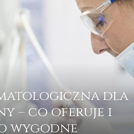
omatologiczna dla
ny – co oferuje i
to wygodne