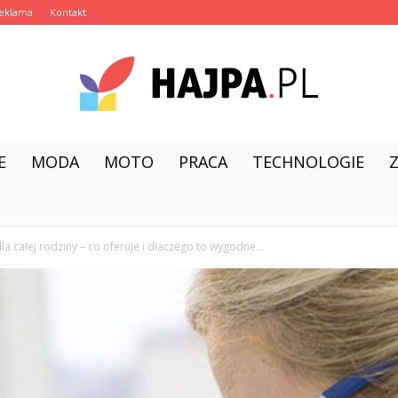
eklama
Kontakt
E
MODA
MOTO
PRACA
TECHNOLOGIE
hajpa.pl
la całej rodziny – co oferuje i dlaczego to wygodne...