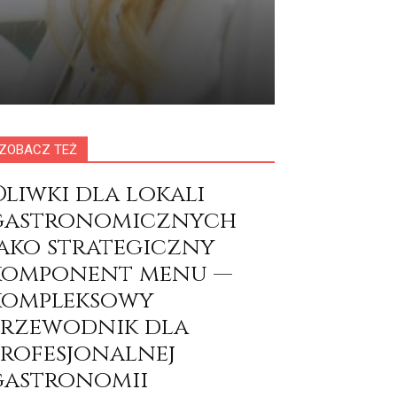
ZOBACZ TEŻ
Oliwki dla lokali
gastronomicznych
jako strategiczny
komponent menu —
kompleksowy
przewodnik dla
profesjonalnej
gastronomii