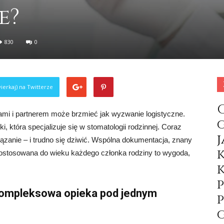
e?
830
0
ierkaj) na Twitterze
ami i partnerem może brzmieć jak wyzwanie logistyczne.
, która specjalizuje się w stomatologii rodzinnej. Coraz
iązanie – i trudno się dziwić. Wspólna dokumentacja, znany
a dostosowana do wieku każdego członka rodziny to wygoda,
 kompleksowa opieka pod jednym