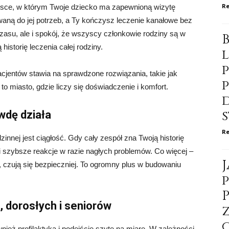
Re
iejsce, w którym Twoje dziecko ma zapewnioną wizytę
aną do jej potrzeb, a Ty kończysz leczenie kanałowe bez
zasu, ale i spokój, że wszyscy członkowie rodziny są w
historię leczenia całej rodziny.
acjentów stawia na sprawdzone rozwiązania, takie jak
to miasto, gdzie liczy się doświadczenie i komfort.
wdę działa
Re
innej jest ciągłość. Gdy cały zespół zna Twoją historię
e i szybsze reakcje w razie nagłych problemów. Co więcej –
, czują się bezpieczniej. To ogromny plus w budowaniu
, dorosłych i seniorów
wnież profilaktyka i podejście szyte na miarę. W zależności