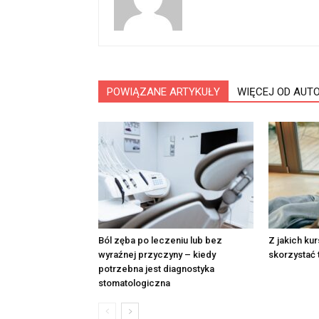
POWIĄZANE ARTYKUŁY
WIĘCEJ OD AUT
Ból zęba po leczeniu lub bez
Z jakich ku
wyraźnej przyczyny – kiedy
skorzystać 
potrzebna jest diagnostyka
stomatologiczna