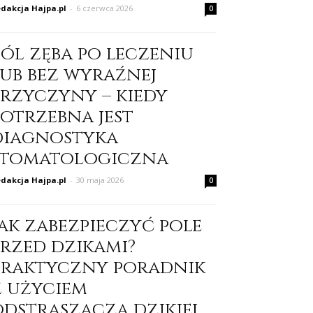
dakcja Hajpa.pl
-
6 czerwca 2026
0
Ból zęba po leczeniu
lub bez wyraźnej
przyczyny – kiedy
potrzebna jest
diagnostyka
stomatologiczna
dakcja Hajpa.pl
-
30 maja 2026
0
Jak zabezpieczyć pole
przed dzikami?
Praktyczny poradnik
z użyciem
odstraszacza dzikiej