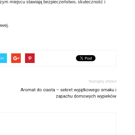
szym miejscu stawiają bezpieczeństwo, skuteczność i
owej.
ter
Następny artykuł
Aromat do ciasta – sekret wyjątkowego smaku i
zapachu domowych wypieków