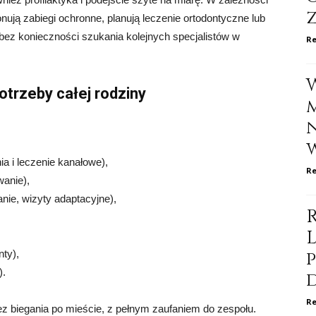
onują zabiegi ochronne, planują leczenie ortodontyczne lub
ez konieczności szukania kolejnych specjalistów w
Re
otrzeby całej rodziny
a i leczenie kanałowe),
Re
wanie),
anie, wizyty adaptacyjne),
nty),
).
Re
z biegania po mieście, z pełnym zaufaniem do zespołu.