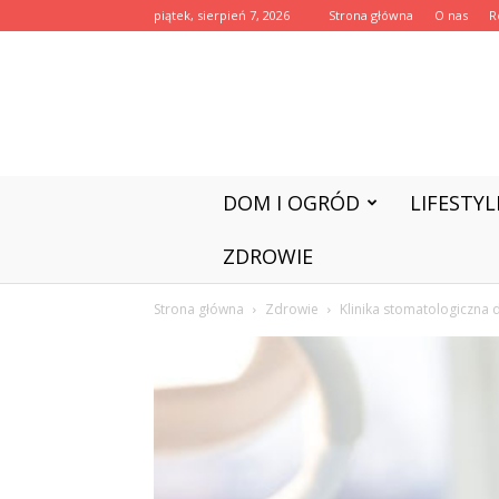
piątek, sierpień 7, 2026
Strona główna
O nas
R
DOM I OGRÓD
LIFESTYL
ZDROWIE
Strona główna
Zdrowie
Klinika stomatologiczna d