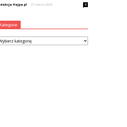
dakcja Hajpa.pl
-
23 marca 2026
0
Kategorie
tegorie