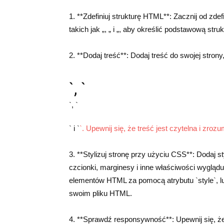
1. **Zdefiniuj strukturę HTML**: Zacznij od zd
takich jak „, „ i „, aby określić podstawową struk
2. **Dodaj treść**: Dodaj treść do swojej stron
`, `
`, `
` i `
`. Upewnij się, że treść jest czytelna i zroz
3. **Stylizuj stronę przy użyciu CSS**: Dodaj st
czcionki, marginesy i inne właściwości wyglądu
elementów HTML za pomocą atrybutu `style`, lu
swoim pliku HTML.
4. **Sprawdź responsywność**: Upewnij się, że