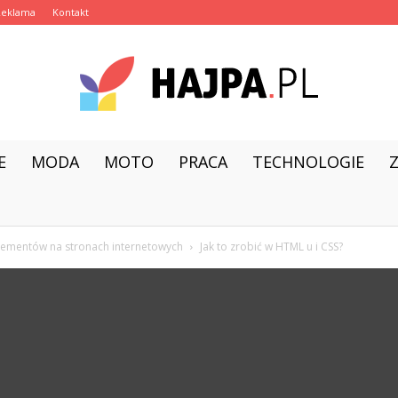
Reklama
Kontakt
E
MODA
MOTO
PRACA
TECHNOLOGIE
hajpa.pl
lementów na stronach internetowych
Jak to zrobić w HTML u i CSS?