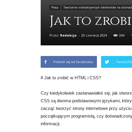
Praca
Tworzenie interaktywnych elementów na stronac
Jak to zrobi
Przez
Redakcja
-
20 czerwca 2024
364
Podziel się na Facebooku
Tweet (Ćw
# Jak to zrobić w HTML i CSS?
Czy kiedykolwiek zastanawiałeś się, jak stworz
CSS są dwoma podstawowymi językami, których
zacząć tworzyć strony internetowe przy użyciu
początkującym programistą, czy doświadczony
informacji.