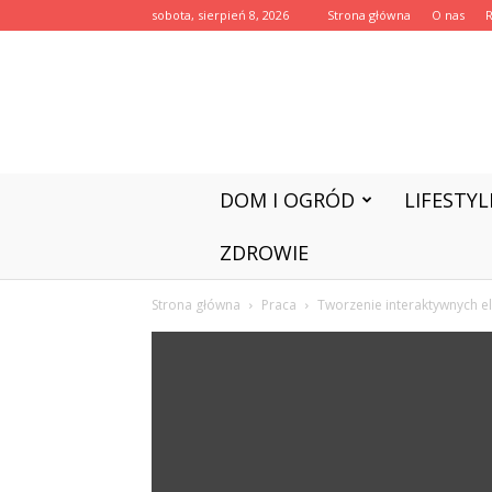
sobota, sierpień 8, 2026
Strona główna
O nas
DOM I OGRÓD
LIFESTYL
ZDROWIE
Strona główna
Praca
Tworzenie interaktywnych e