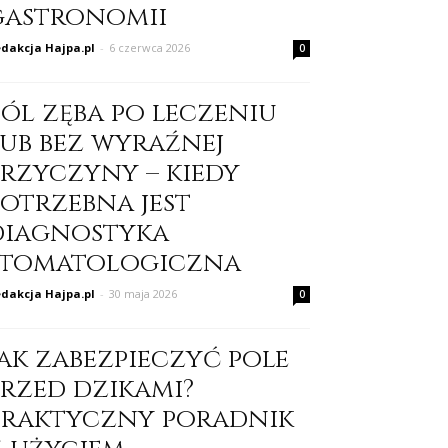
gastronomii
dakcja Hajpa.pl
-
6 czerwca 2026
0
Ból zęba po leczeniu
lub bez wyraźnej
przyczyny – kiedy
potrzebna jest
diagnostyka
stomatologiczna
dakcja Hajpa.pl
-
30 maja 2026
0
Jak zabezpieczyć pole
przed dzikami?
Praktyczny poradnik