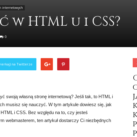
h internetowych
ć w HTML u i CSS?
0
ierkaj) na Twitterze
yć swoją własną stronę internetową? Jeśli tak, to HTML i
 musisz się nauczyć. W tym artykule dowiesz się, jak
 HTML i CSS. Bez względu na to, czy jesteś
m webmasterem, ten artykuł dostarczy Ci niezbędnych