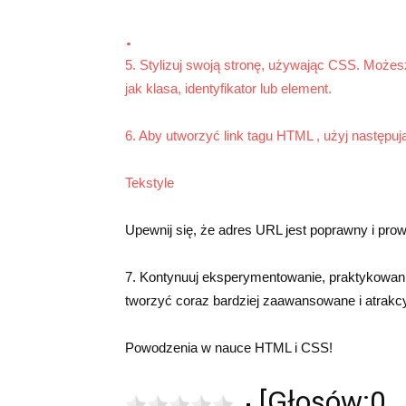
.
5. Stylizuj swoją stronę, używając CSS. Możes
jak klasa, identyfikator lub element.
6. Aby utworzyć link tagu HTML
, użyj następu
Tekstyle
Upewnij się, że adres URL jest poprawny i prow
7. Kontynuuj eksperymentowanie, praktykowani
tworzyć coraz bardziej zaawansowane i atrakcy
Powodzenia w nauce HTML i CSS!
[Głosów:0 