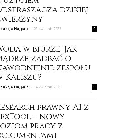
z użyciem
odstraszacza dzikiej
zwierzyny
dakcja Hajpa.pl
-
29 kwietnia 2026
0
Woda w biurze. Jak
mądrze zadbać o
nawodnienie zespołu
w Kaliszu?
dakcja Hajpa.pl
-
14 kwietnia 2026
0
Research prawny AI z
LexTool – nowy
poziom pracy z
dokumentami