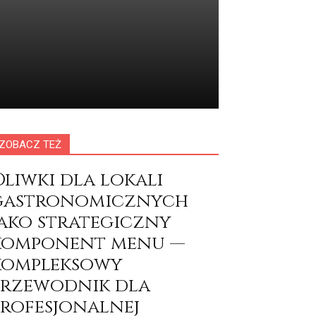
ZOBACZ TEŻ
Oliwki dla lokali
gastronomicznych
jako strategiczny
komponent menu —
kompleksowy
przewodnik dla
profesjonalnej