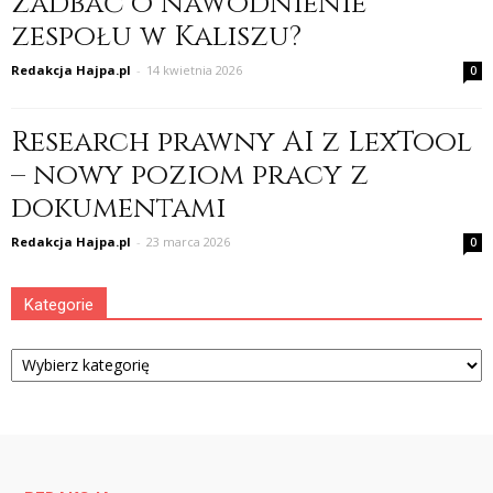
zadbać o nawodnienie
zespołu w Kaliszu?
Redakcja Hajpa.pl
-
14 kwietnia 2026
0
Research prawny AI z LexTool
– nowy poziom pracy z
dokumentami
Redakcja Hajpa.pl
-
23 marca 2026
0
Kategorie
Kategorie