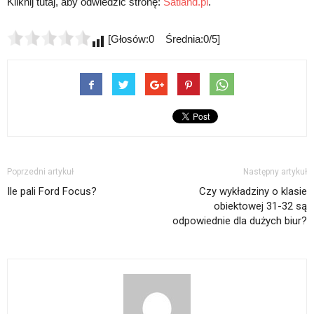
Kliknij tutaj, aby odwiedzić stronę:
Satland.pl
.
[Głosów:0 Średnia:0/5]
Poprzedni artykuł
Następny artykuł
Ile pali Ford Focus?
Czy wykładziny o klasie
obiektowej 31-32 są
odpowiednie dla dużych biur?