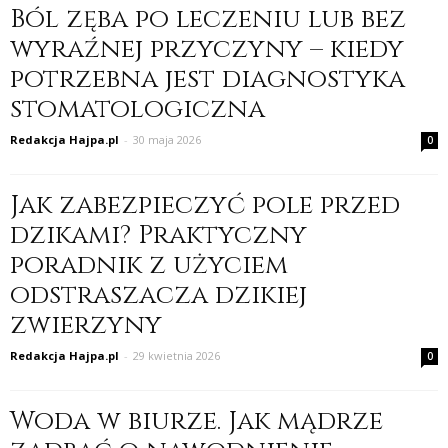
Ból zęba po leczeniu lub bez
wyraźnej przyczyny – kiedy
potrzebna jest diagnostyka
stomatologiczna
Redakcja Hajpa.pl
-
30 maja 2026
0
Jak zabezpieczyć pole przed
dzikami? Praktyczny
poradnik z użyciem
odstraszacza dzikiej
zwierzyny
Redakcja Hajpa.pl
-
29 kwietnia 2026
0
Woda w biurze. Jak mądrze