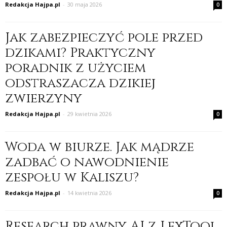
Redakcja Hajpa.pl
-
30 maja 2026
0
Jak zabezpieczyć pole przed
dzikami? Praktyczny
poradnik z użyciem
odstraszacza dzikiej
zwierzyny
Redakcja Hajpa.pl
-
29 kwietnia 2026
0
Woda w biurze. Jak mądrze
zadbać o nawodnienie
zespołu w Kaliszu?
Redakcja Hajpa.pl
-
14 kwietnia 2026
0
Research prawny AI z LexTool