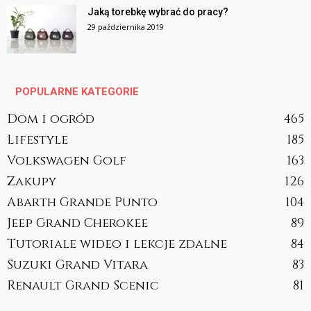
Jaką torebkę wybrać do pracy?
29 października 2019
POPULARNE KATEGORIE
Dom i ogród
465
Lifestyle
185
Volkswagen Golf
163
Zakupy
126
Abarth Grande Punto
104
Jeep Grand Cherokee
89
Tutoriale wideo i lekcje zdalne
84
Suzuki Grand Vitara
83
Renault Grand Scenic
81