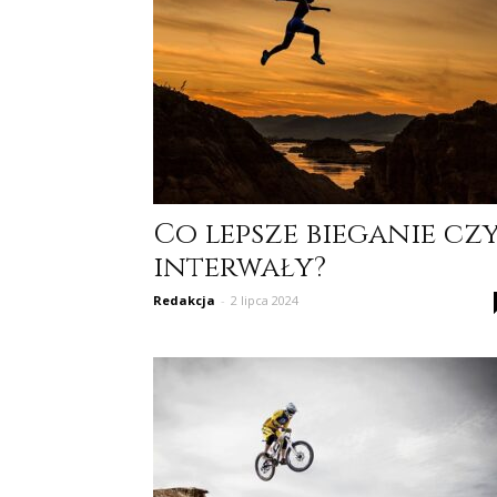
Co lepsze bieganie cz
interwały?
Redakcja
-
2 lipca 2024