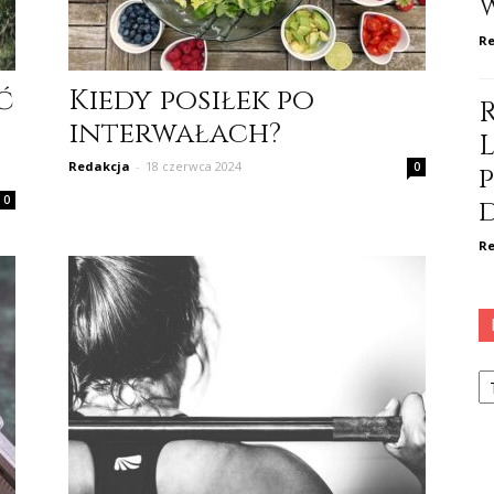
Re
ć
Kiedy posiłek po
interwałach?
Redakcja
-
18 czerwca 2024
0
0
Re
Ka