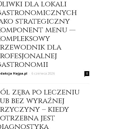
Oliwki dla lokali
gastronomicznych
jako strategiczny
komponent menu —
kompleksowy
przewodnik dla
profesjonalnej
gastronomii
dakcja Hajpa.pl
-
6 czerwca 2026
0
Ból zęba po leczeniu
lub bez wyraźnej
przyczyny – kiedy
potrzebna jest
diagnostyka