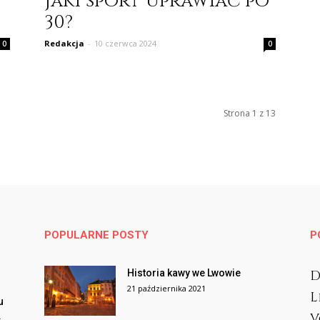
Jaki sport uprawiać po
30?
Redakcja
-
10 czerwca 2024
0
0
Strona 1 z 13
POPULARNE POSTY
P
Historia kawy we Lwowie
D
21 października 2021
L
u
.
V