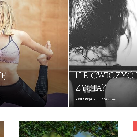
ię
Ile ćwiczyć 
życia?
Redakcja
-
3 lipca 2024