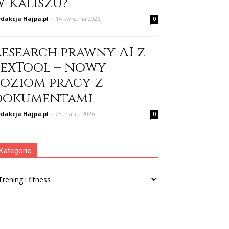
w Kaliszu?
dakcja Hajpa.pl
-
14 kwietnia 2026
0
Research prawny AI z
LexTool – nowy
poziom pracy z
dokumentami
dakcja Hajpa.pl
-
23 marca 2026
0
Kategorie
tegorie