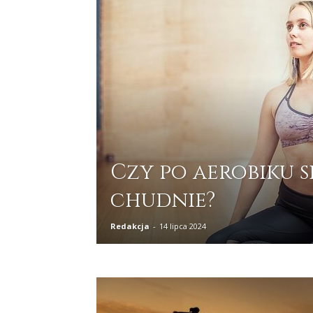
Czy po aerobiku s
chudnie?
Redakcja
-
14 lipca 2024