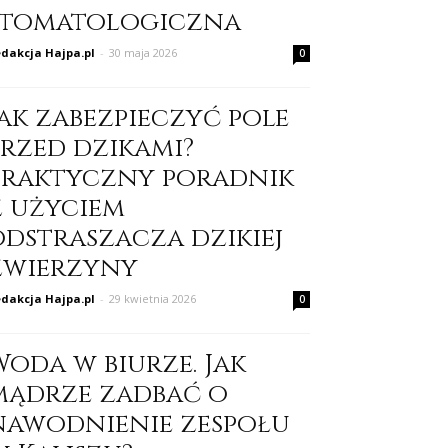
stomatologiczna
dakcja Hajpa.pl
-
30 maja 2026
0
Jak zabezpieczyć pole
przed dzikami?
Praktyczny poradnik
z użyciem
odstraszacza dzikiej
zwierzyny
dakcja Hajpa.pl
-
29 kwietnia 2026
0
Woda w biurze. Jak
mądrze zadbać o
nawodnienie zespołu