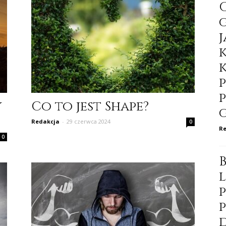
y
Co to jest Shape?
Redakcja
-
29 czerwca 2024
0
Re
0