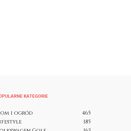
OPULARNE KATEGORIE
om i ogród
465
ifestyle
185
olkswagen Golf
163