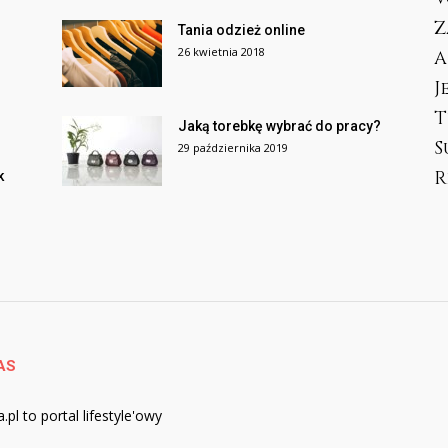
Z
Tania odzież online
26 kwietnia 2018
A
J
T
Jaką torebkę wybrać do pracy?
S
29 października 2019
R
k
AS
.pl to portal lifestyle'owy