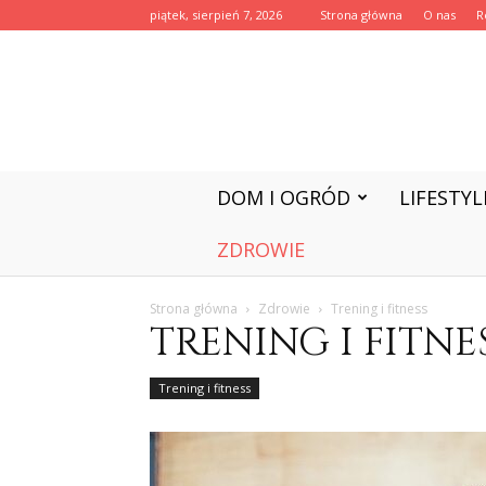
piątek, sierpień 7, 2026
Strona główna
O nas
R
DOM I OGRÓD
LIFESTYL
ZDROWIE
Strona główna
Zdrowie
Trening i fitness
TRENING I FITNE
Trening i fitness