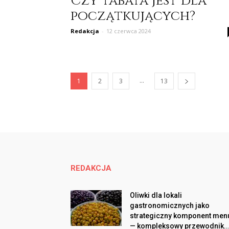
Czy tabata jest dla
początkujących?
Redakcja
-
12 czerwca 2024
...
1
2
3
13
REDAKCJA
Oliwki dla lokali
gastronomicznych jako
strategiczny komponent men
— kompleksowy przewodnik..