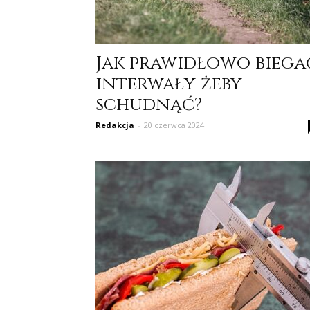
Jak prawidłowo biega
interwały żeby
schudnąć?
Redakcja
-
20 czerwca 2024