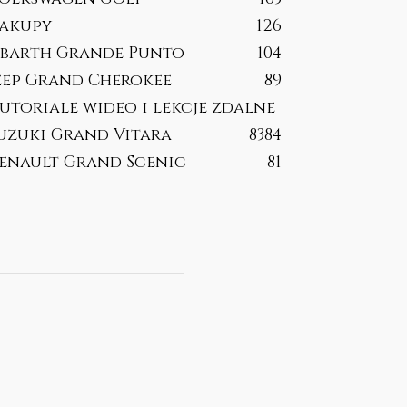
akupy
126
barth Grande Punto
104
eep Grand Cherokee
89
utoriale wideo i lekcje zdalne
uzuki Grand Vitara
83
84
enault Grand Scenic
81