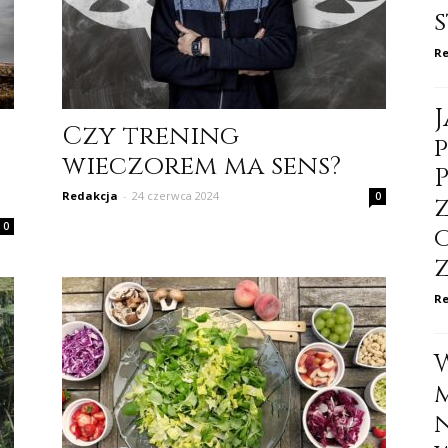
Re
Czy trening
wieczorem ma sens?
Redakcja
-
24 czerwca 2024
0
0
Re