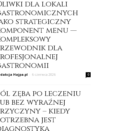
Oliwki dla lokali
gastronomicznych
jako strategiczny
komponent menu —
kompleksowy
przewodnik dla
profesjonalnej
gastronomii
dakcja Hajpa.pl
-
6 czerwca 2026
0
Ból zęba po leczeniu
lub bez wyraźnej
przyczyny – kiedy
potrzebna jest
diagnostyka