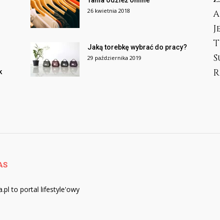
Tania odzież online
26 kwietnia 2018
A
J
T
Jaką torebkę wybrać do pracy?
S
29 października 2019
R
k
AS
.pl to portal lifestyle'owy