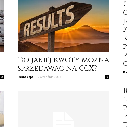
Do jakiej kwoty można
sprzedawać na OLX?
Re
Redakcja
-
7 września 2023
0
0