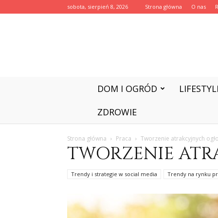
sobota, sierpień 8, 2026
Strona główna
O nas
DOM I OGRÓD
LIFESTYL
ZDROWIE
Strona główna
Praca
Tworzenie atrakcyjnych ogł
TWORZENIE ATR
Trendy i strategie w social media
Trendy na rynku p