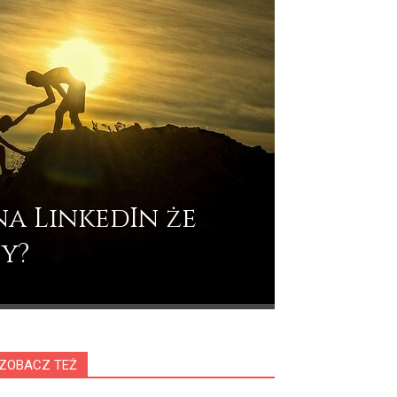
na LinkedIn że
y?
ZOBACZ TEŻ