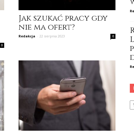
Re
Jak szukać pracy gdy
nie ma ofert?
Redakcja
-
22 sierpnia 2023
0
0
Re
Ka