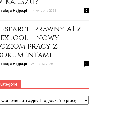
w Kaliszu?
dakcja Hajpa.pl
-
14 kwietnia 2026
0
Research prawny AI z
LexTool – nowy
poziom pracy z
dokumentami
dakcja Hajpa.pl
-
23 marca 2026
0
Kategorie
tegorie