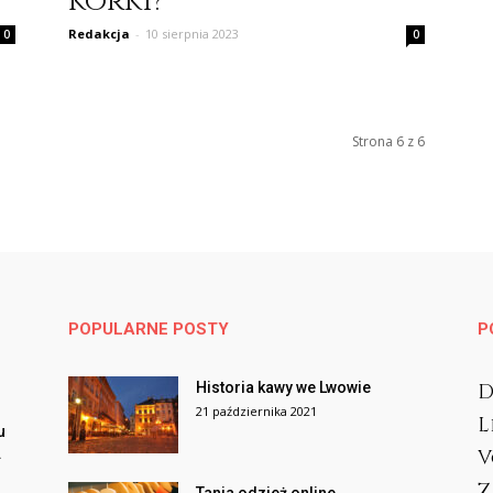
korki?
Redakcja
-
10 sierpnia 2023
0
0
Strona 6 z 6
POPULARNE POSTY
P
Historia kawy we Lwowie
D
21 października 2021
L
u
.
V
Z