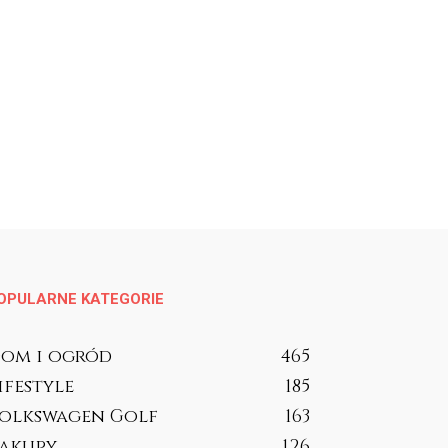
OPULARNE KATEGORIE
om i ogród
465
ifestyle
185
olkswagen Golf
163
akupy
126