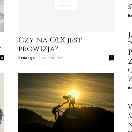
Re
Czy na OLX jest
?
prowizja?
Redakcja
-
2 września 2023
0
0
Re