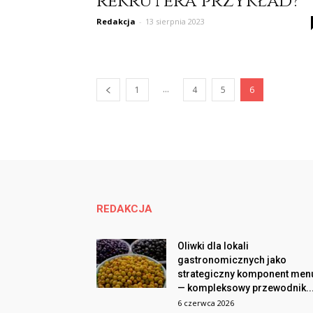
rekrutera przykład?
Redakcja
-
13 sierpnia 2023
...
1
4
5
6
REDAKCJA
Oliwki dla lokali
gastronomicznych jako
strategiczny komponent men
— kompleksowy przewodnik..
6 czerwca 2026