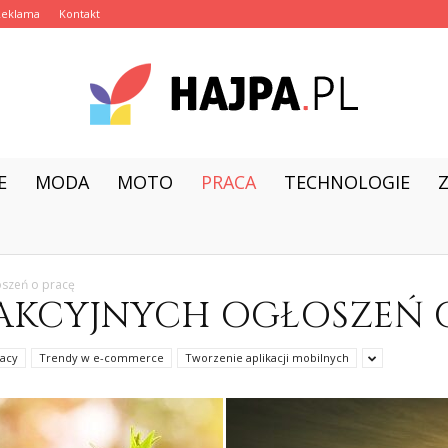
Reklama
Kontakt
E
MODA
MOTO
PRACA
TECHNOLOGIE
hajpa.pl
oszeń o pracę
AKCYJNYCH OGŁOSZEŃ 
racy
Trendy w e-commerce
Tworzenie aplikacji mobilnych