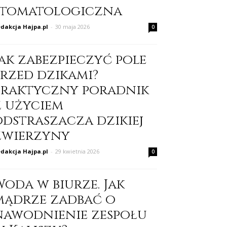
stomatologiczna
dakcja Hajpa.pl
-
30 maja 2026
0
Jak zabezpieczyć pole
przed dzikami?
Praktyczny poradnik
z użyciem
odstraszacza dzikiej
zwierzyny
dakcja Hajpa.pl
-
29 kwietnia 2026
0
Woda w biurze. Jak
mądrze zadbać o
nawodnienie zespołu