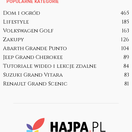
POPULARNE KATEGORIE
Dom i ogród
465
Lifestyle
185
Volkswagen Golf
163
Zakupy
126
Abarth Grande Punto
104
Jeep Grand Cherokee
89
Tutoriale wideo i lekcje zdalne
84
Suzuki Grand Vitara
83
Renault Grand Scenic
81