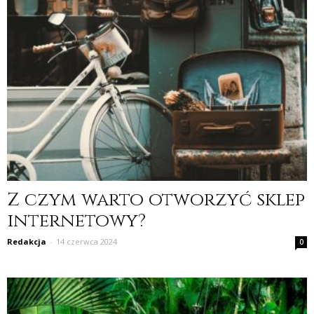
Z czym warto otworzyć sklep
internetowy?
Redakcja
-
14 czerwca 2024
0