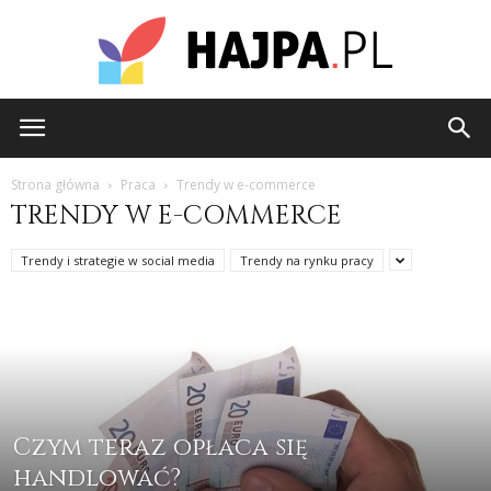
hajpa.pl
Strona główna
Praca
Trendy w e-commerce
TRENDY W E-COMMERCE
Trendy i strategie w social media
Trendy na rynku pracy
Czym teraz opłaca się
handlować?