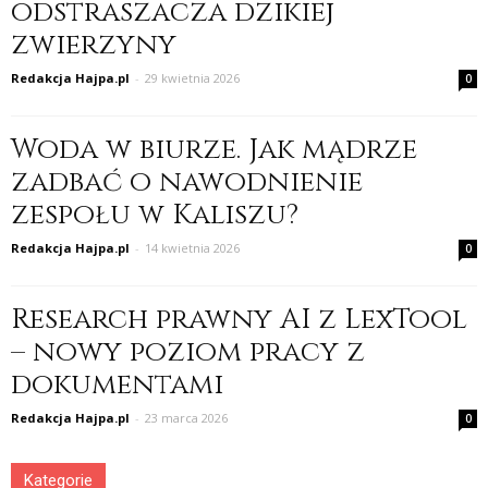
odstraszacza dzikiej
zwierzyny
Redakcja Hajpa.pl
-
29 kwietnia 2026
0
Woda w biurze. Jak mądrze
zadbać o nawodnienie
zespołu w Kaliszu?
Redakcja Hajpa.pl
-
14 kwietnia 2026
0
Research prawny AI z LexTool
– nowy poziom pracy z
dokumentami
Redakcja Hajpa.pl
-
23 marca 2026
0
Kategorie