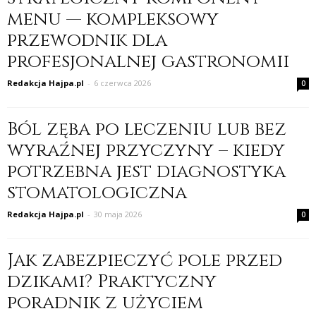
menu — kompleksowy
przewodnik dla
profesjonalnej gastronomii
Redakcja Hajpa.pl
-
6 czerwca 2026
0
Ból zęba po leczeniu lub bez
wyraźnej przyczyny – kiedy
potrzebna jest diagnostyka
stomatologiczna
Redakcja Hajpa.pl
-
30 maja 2026
0
Jak zabezpieczyć pole przed
dzikami? Praktyczny
poradnik z użyciem