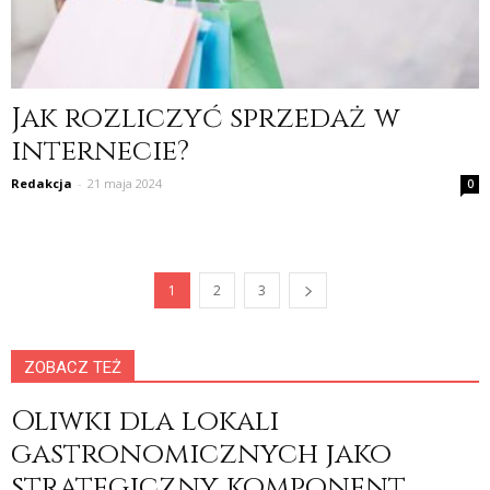
Jak rozliczyć sprzedaż w
internecie?
Redakcja
-
21 maja 2024
0
1
2
3
ZOBACZ TEŻ
Oliwki dla lokali
gastronomicznych jako
strategiczny komponent