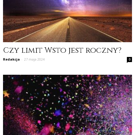
Czy limit Wsto jest roczny?
Redakcja
-
27 maja 2024
0