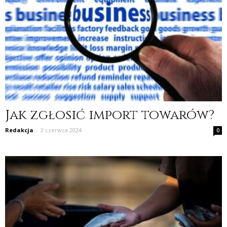
Jak zgłosić import towarów?
Redakcja
-
3 czerwca 2024
0