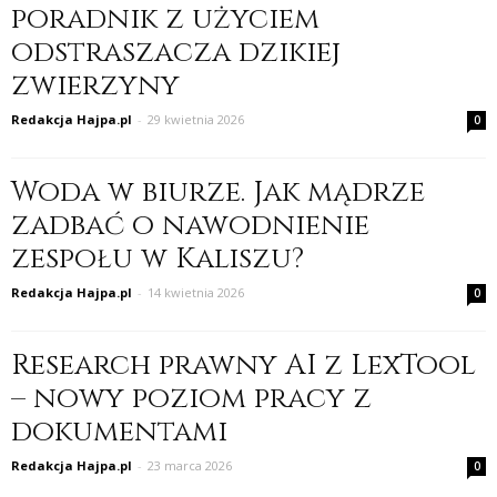
poradnik z użyciem
odstraszacza dzikiej
zwierzyny
Redakcja Hajpa.pl
-
29 kwietnia 2026
0
Woda w biurze. Jak mądrze
zadbać o nawodnienie
zespołu w Kaliszu?
Redakcja Hajpa.pl
-
14 kwietnia 2026
0
Research prawny AI z LexTool
– nowy poziom pracy z
dokumentami
Redakcja Hajpa.pl
-
23 marca 2026
0