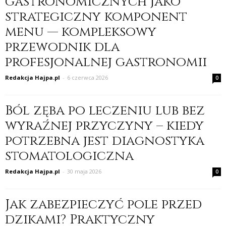
gastronomicznych jako
strategiczny komponent
menu — kompleksowy
przewodnik dla
profesjonalnej gastronomii
Redakcja Hajpa.pl
-
6 czerwca 2026
0
Ból zęba po leczeniu lub bez
wyraźnej przyczyny – kiedy
potrzebna jest diagnostyka
stomatologiczna
Redakcja Hajpa.pl
-
30 maja 2026
0
Jak zabezpieczyć pole przed
dzikami? Praktyczny