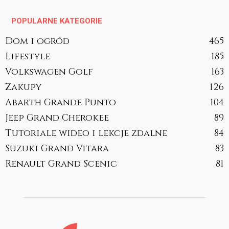
POPULARNE KATEGORIE
Dom i ogród
465
Lifestyle
185
Volkswagen Golf
163
Zakupy
126
Abarth Grande Punto
104
Jeep Grand Cherokee
89
Tutoriale wideo i lekcje zdalne
84
Suzuki Grand Vitara
83
Renault Grand Scenic
81